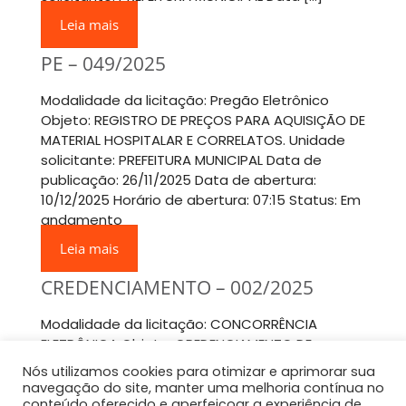
Leia mais
PE – 049/2025
Modalidade da licitação: Pregão Eletrônico
Objeto: REGISTRO DE PREÇOS PARA AQUISIÇÃO DE
MATERIAL HOSPITALAR E CORRELATOS. Unidade
solicitante: PREFEITURA MUNICIPAL Data de
publicação: 26/11/2025 Data de abertura:
10/12/2025 Horário de abertura: 07:15 Status: Em
andamento
Leia mais
CREDENCIAMENTO – 002/2025
Modalidade da licitação: CONCORRÊNCIA
ELETRÔNICA Objeto: CREDENCIAMENTO DE
PROFISSIONAIS DE EDUCAÇÃO FÍSICA E
Nós utilizamos cookies para otimizar e aprimorar sua
MONITORES ACADÊMICOS PARA O PROGRAMA
navegação do site, manter uma melhoria contínua no
GERAÇÃO ESPORTE. Unidade
conteúdo oferecido e aperfeiçoar a experiência de