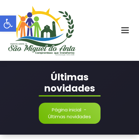
Pular
para
Barra de Ferramentas Aberta
o
conteúdo
PORTAL OFICIAL | ADM: 2021 - 2028
Últimas
novidades
Página inicial
-
Últimas novidades