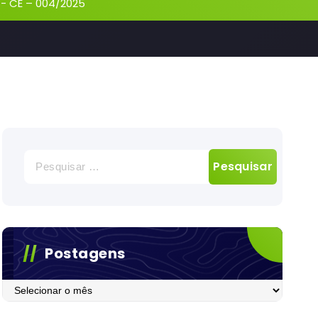
-
CE – 004/2025
Pesquisar
por:
Postagens
Postagens