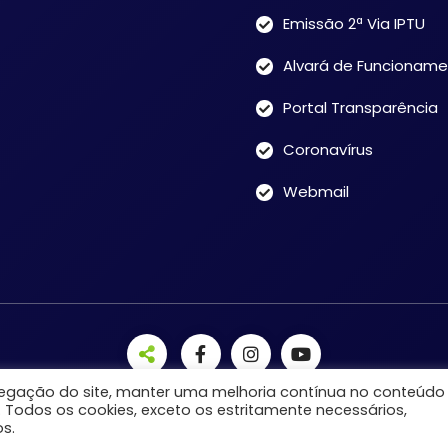
Emissão 2ª Via IPTU
Alvará de Funcionam
Portal Transparência
Coronavírus
Webmail
avegação do site, manter uma melhoria contínua no conteúdo
. Todos os cookies, exceto os estritamente necessários,
s.