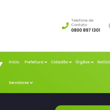
Telefone de
Contato
0800 897 1301
Início
Prefeitura
Cidadão
Órgãos
Notíci
Servidores