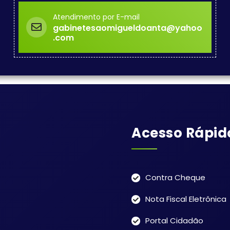
Atendimento por E-mail
gabinetesaomigueldoanta@yahoo
.com
Acesso Rápid
Contra Cheque
Nota Fiscal Eletrônica
Portal Cidadão