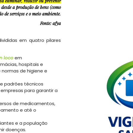
isa
eliminar, reduzir ou prevenir
 desde a produção de bens (como
ão de serviços e o meio ambiente.
Fonte: afya
ivididas em quatro pilares
in loco
em
mácias, hospitais e
e normas de higiene e
 e padrões técnicos
 empresas para garantir a
versos de medicamentos,
neamento e até o
iantes e a população
nir doenças.