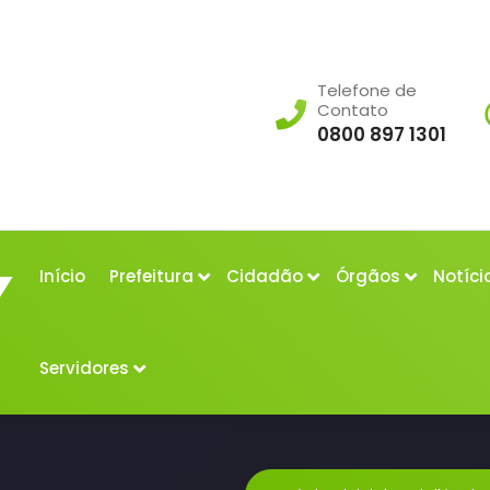
Telefone de
Contato
0800 897 1301
Início
Prefeitura
Cidadão
Órgãos
Notíci
Servidores