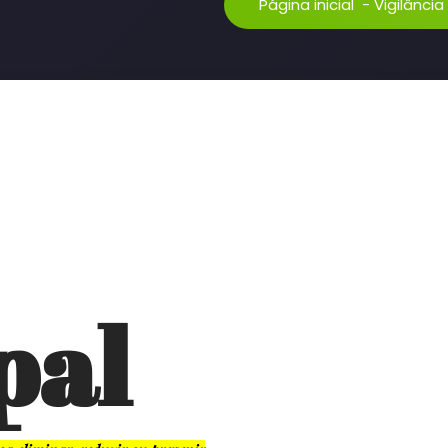
Página inicial
-
Vigilância
pal