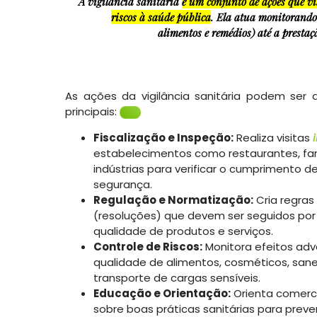
A
vigilância sanitária
é um conjunto de ações que v
riscos à saúde
pública
. Ela atua monitorando
alimentos e remédios) até a prestaç
As ações da vigilância sanitária podem ser d
principais:
Fiscalização e Inspeção:
Realiza visitas
estabelecimentos como restaurantes, far
indústrias para verificar o cumprimento d
segurança.
Regulação e Normatização:
Cria regras
(resoluções) que devem ser seguidos por
qualidade de produtos e serviços.
Controle de Riscos:
Monitora efeitos ad
qualidade de alimentos, cosméticos, sa
transporte de cargas sensíveis.
Educação e Orientação:
Orienta comerc
sobre boas práticas sanitárias para preve