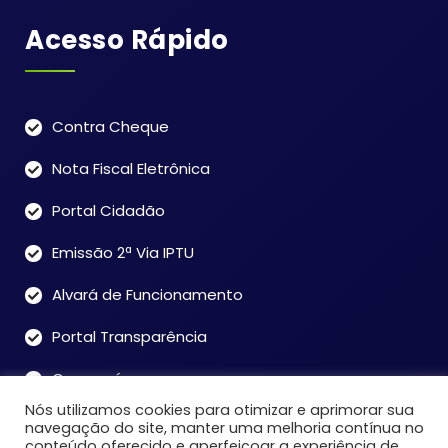
Acesso Rápido
Contra Cheque
Nota Fiscal Eletrônica
Portal Cidadão
Emissão 2ª Via IPTU
Alvará de Funcionamento
Portal Transparência
Coronavírus
Nós utilizamos cookies para otimizar e aprimorar sua
Webmail
navegação do site, manter uma melhoria contínua no
conteúdo oferecido e aperfeiçoar a experiência de