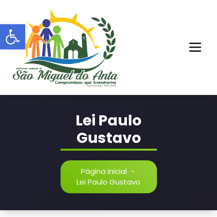
Pular
para
Barra de Ferramentas Aberta
o
conteúdo
PORTAL OFICIAL | ADM: 2021 - 2028
Lei Paulo
Gustavo
Página inicial
-
Lei Paulo Gustavo