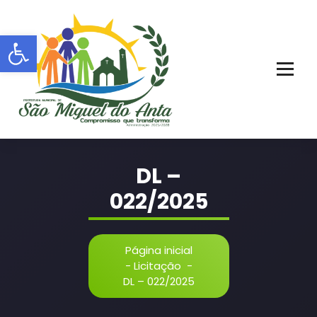
Pular
para
Barra de Ferramentas Aberta
o
conteúdo
PORTAL OFICIAL | ADM: 2021 - 2028
DL –
022/2025
Página inicial
-
Licitação
-
DL – 022/2025