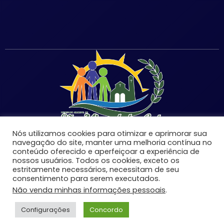
Nós utilizamos cookies para otimizar e aprimorar sua
navegação do site, manter uma melhoria contínua no
conteúdo oferecido e aperfeiçoar a experiência de
nossos usuários. Todos os cookies, exceto os
estritamente necessários, necessitam de seu
©Copyright 2026 | Prefeitura Municipal de São Miguel
consentimento para serem executados.
do Anta-MG | Todos os direitos reservados.
Não venda minhas informações pessoais
.
Desenvolvido por:
Configurações
Concordo