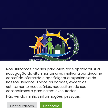
Nós utilizamos cookies para otimizar e aprimorar sua
navegação do site, manter uma melhoria contínua no
conteúdo oferecido e aperfeiçoar a experiência de
nossos usuários. Todos os cookies, exceto os
estritamente necessários, necessitam de seu
©Copyright 2026 | Prefeitura Municipal de São Miguel
consentimento para serem executados.
do Anta-MG | Todos os direitos reservados.
Não venda minhas informações pessoais
.
Desenvolvido por:
Configurações
Concordo