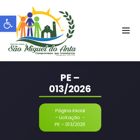
Pular
para
Barra de Ferramentas Aberta
o
conteúdo
PORTAL OFICIAL | ADM: 2021 - 2028
PE –
013/2026
Página inicial
-
Licitação
-
PE – 013/2026