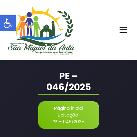
Pular
para
Barra de Ferramentas Aberta
o
conteúdo
PORTAL OFICIAL | ADM: 2021 - 2028
PE –
046/2025
Página inicial
-
Licitação
-
PE – 046/2025