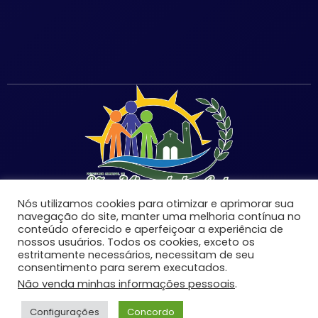
Nós utilizamos cookies para otimizar e aprimorar sua
navegação do site, manter uma melhoria contínua no
conteúdo oferecido e aperfeiçoar a experiência de
nossos usuários. Todos os cookies, exceto os
estritamente necessários, necessitam de seu
©Copyright 2026 | Prefeitura Municipal de São Miguel
consentimento para serem executados.
do Anta-MG | Todos os direitos reservados.
Não venda minhas informações pessoais
.
Desenvolvido por:
Configurações
Concordo