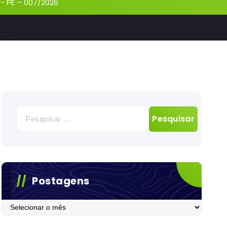
-
PE – 007/2026
Pesquisar
por:
Postagens
Postagens