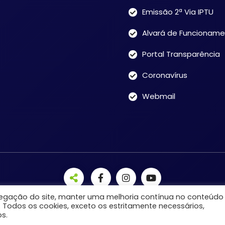
Emissão 2ª Via IPTU
Alvará de Funcionam
Portal Transparência
Coronavírus
Webmail
avegação do site, manter uma melhoria contínua no conteúdo
. Todos os cookies, exceto os estritamente necessários,
s.