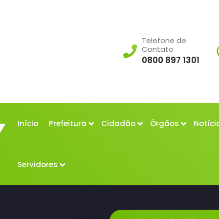
Telefone de
Contato
0800 897 1301
Início
Prefeitura
Cidadão
Órgãos
Notíci
Servidores