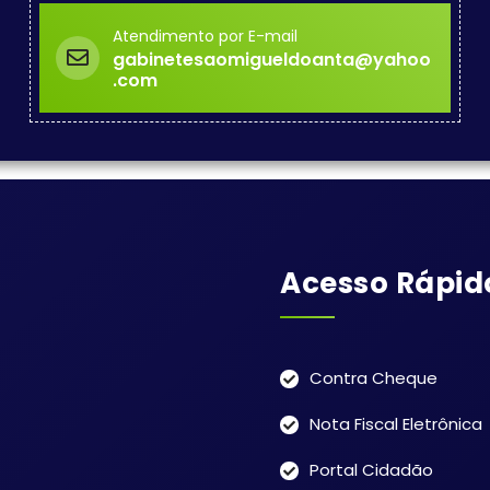
Atendimento por E-mail
gabinetesaomigueldoanta@yahoo
.com
Acesso Rápid
Contra Cheque
Nota Fiscal Eletrônica
Portal Cidadão