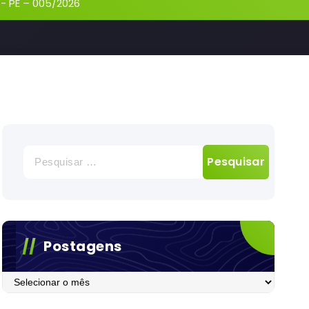
-
PE – 005/2026
Pesquisar
por:
Postagens
Postagens