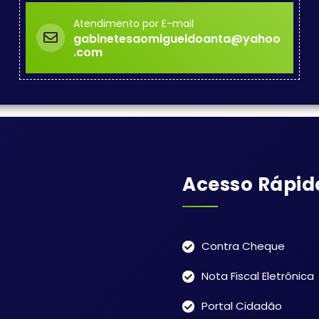
Atendimento por E-mail
gabinetesaomigueldoanta@yahoo
.com
Acesso Rápid
Contra Cheque
Nota Fiscal Eletrônica
Portal Cidadão