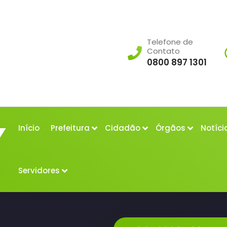
Telefone de
Contato
0800 897 1301
Início
Prefeitura
Cidadão
Órgãos
Notíci
Servidores