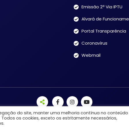
Emissão 2ª Via IPTU
Alvará de Funcionam
Portal Transparência
Coronavírus
Webmail
avegação do site, manter uma melhoria contínua no conteúdo
. Todos os cookies, exceto os estritamente necessários,
s.