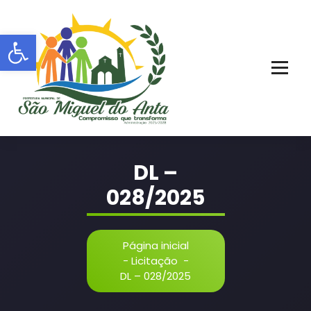
Pular
para
Barra de Ferramentas Aberta
o
conteúdo
PORTAL OFICIAL | ADM: 2021 - 2028
DL –
028/2025
Página inicial
-
Licitação
-
DL – 028/2025