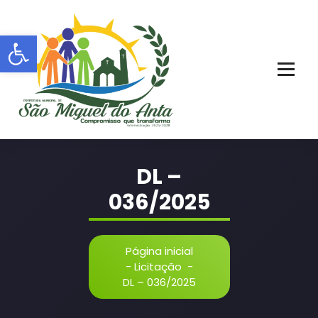
Pular
para
Barra de Ferramentas Aberta
o
conteúdo
PORTAL OFICIAL | ADM: 2021 - 2028
DL –
036/2025
Página inicial
-
Licitação
-
DL – 036/2025