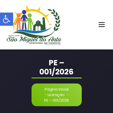
Pular
para
Barra de Ferramentas Aberta
o
conteúdo
PORTAL OFICIAL | ADM: 2021 - 2028
PE –
001/2026
Página inicial
-
Licitação
-
PE – 001/2026