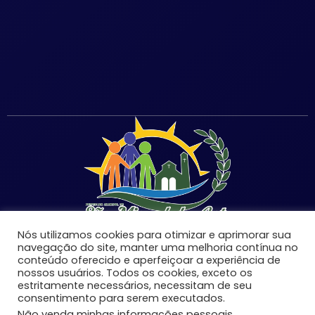
Nós utilizamos cookies para otimizar e aprimorar sua
navegação do site, manter uma melhoria contínua no
conteúdo oferecido e aperfeiçoar a experiência de
nossos usuários. Todos os cookies, exceto os
©Copyright 2026 | Prefeitura Municipal de São Miguel
estritamente necessários, necessitam de seu
consentimento para serem executados.
do Anta-MG | Todos os direitos reservados.
Não venda minhas informações pessoais
.