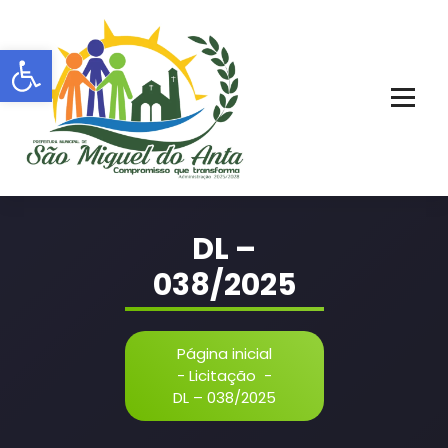
Pular
para
Barra de Ferramentas Aberta
o
conteúdo
PORTAL OFICIAL | ADM: 2021 - 2028
DL –
038/2025
Página inicial
-
Licitação
-
DL – 038/2025