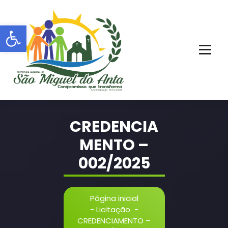
Pular
para
Barra de Ferramentas Aberta
o
conteúdo
PORTAL OFICIAL | ADM: 2021 - 2028
CREDENCIA
MENTO –
002/2025
Página inicial
-
Licitação
-
CREDENCIAMENTO –