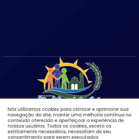
Nós utilizamos cookies para otimizar e aprimorar sua
navegação do site, manter uma melhoria contínua no
conteúdo oferecido e aperfeiçoar a experiência de
nossos usuários. Todos os cookies, exceto os
©Copyright 2026 | Prefeitura Municipal de São Miguel
estritamente necessários, necessitam de seu
consentimento para serem executados.
do Anta-MG | Todos os direitos reservados.