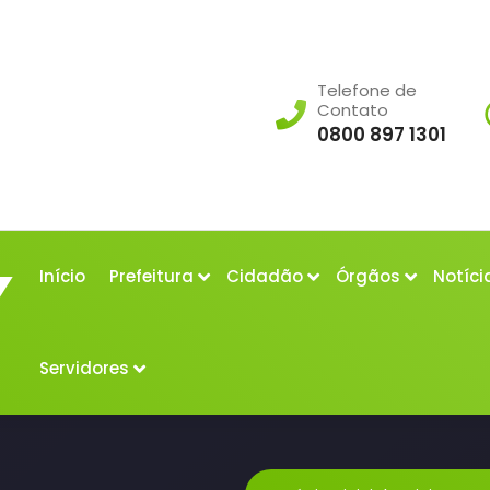
Telefone de
Contato
0800 897 1301
Início
Prefeitura
Cidadão
Órgãos
Notíci
Servidores