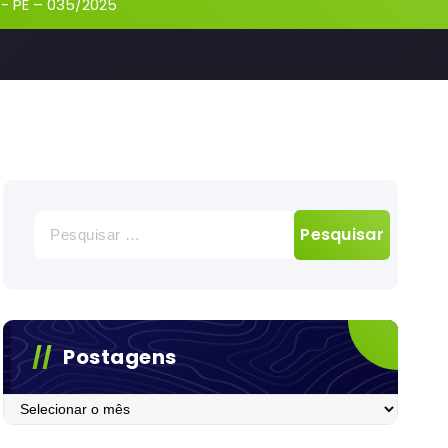
-
PE – 035/2025
Pesquisar
por:
Postagens
Postagens