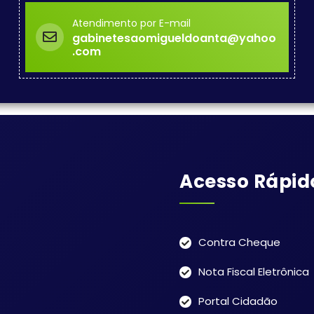
Atendimento por E-mail
gabinetesaomigueldoanta@yahoo
.com
Acesso Rápid
Contra Cheque
Nota Fiscal Eletrônica
Portal Cidadão