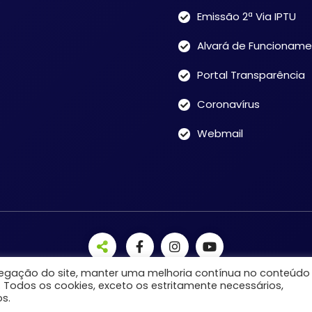
Emissão 2ª Via IPTU
Alvará de Funcionam
Portal Transparência
Coronavírus
Webmail
avegação do site, manter uma melhoria contínua no conteúdo
. Todos os cookies, exceto os estritamente necessários,
s.