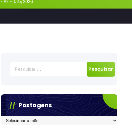
-
PE – 015/2026
Pesquisar
por:
Postagens
Postagens