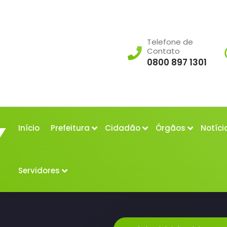
Telefone de
Contato
0800 897 1301
Início
Prefeitura
Cidadão
Órgãos
Notíci
Servidores