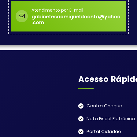
Atendimento por E-mail
gabinetesaomigueldoanta@yahoo
.com
Acesso Rápid
Contra Cheque
Nota Fiscal Eletrônica
Portal Cidadão