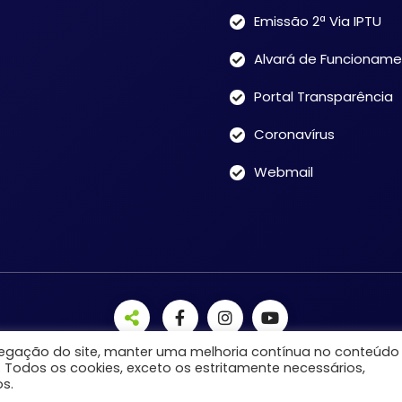
Emissão 2ª Via IPTU
Alvará de Funcionam
Portal Transparência
Coronavírus
Webmail
avegação do site, manter uma melhoria contínua no conteúdo
. Todos os cookies, exceto os estritamente necessários,
s.