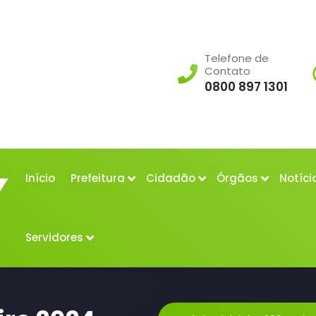
Telefone de
Contato
0800 897 1301
Início
Prefeitura
Cidadão
Órgãos
Notíci
Servidores