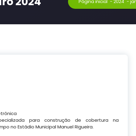
iro 2024
Página inicial
-
2024
-
ja
etrônica
ecializada para construção de cobertura na
po no Estádio Municipal Manuel Rigueira.