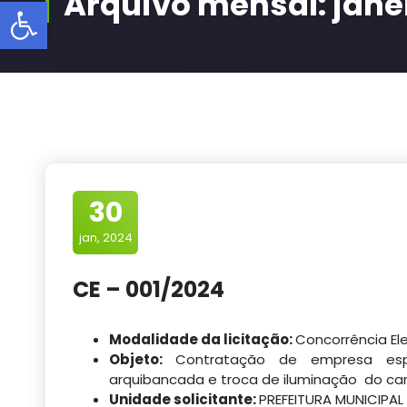
Arquivo mensal: jane
Barra de Ferramentas Aberta
30
jan, 2024
CE – 001/2024
Modalidade da licitação:
Concorrência El
Objeto:
Contratação de empresa esp
arquibancada e troca de iluminação do cam
Unidade solicitante:
PREFEITURA MUNICIPAL