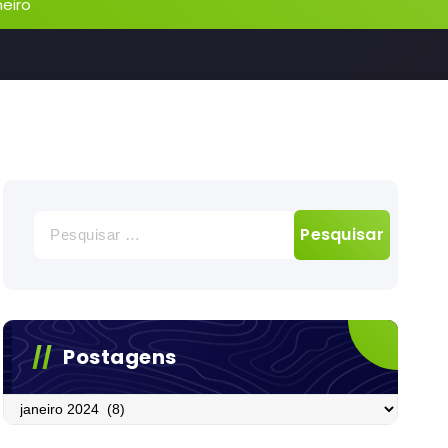
neiro
Pesquisar
por:
Postagens
Postagens