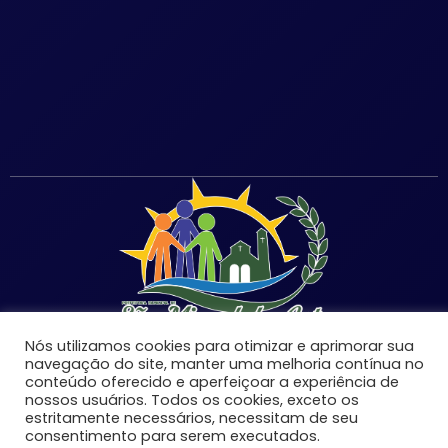
Nós utilizamos cookies para otimizar e aprimorar sua
navegação do site, manter uma melhoria contínua no
conteúdo oferecido e aperfeiçoar a experiência de
nossos usuários. Todos os cookies, exceto os
©Copyright 2026 | Prefeitura Municipal de São Miguel
estritamente necessários, necessitam de seu
consentimento para serem executados.
do Anta-MG | Todos os direitos reservados.