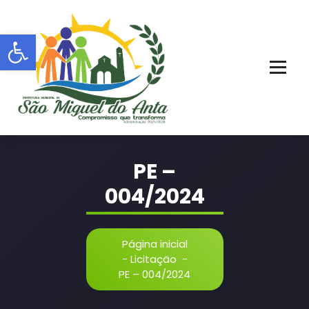
Pular
para
Barra de Ferramentas Aberta
o
conteúdo
PORTAL OFICIAL | ADM: 2021 - 2028
PE –
004/2024
Página inicial
-
Licitação
-
PE – 004/2024