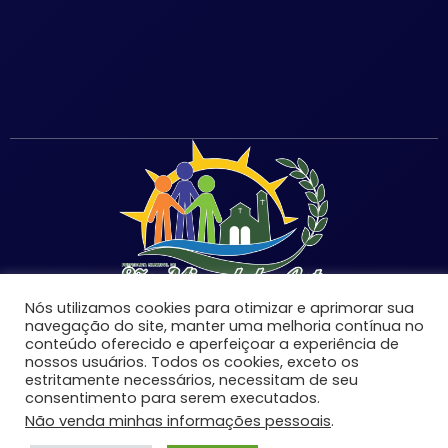
Nós utilizamos cookies para otimizar e aprimorar sua
navegação do site, manter uma melhoria contínua no
conteúdo oferecido e aperfeiçoar a experiência de
nossos usuários. Todos os cookies, exceto os
©Copyright 2026 | Prefeitura Municipal de São Miguel
estritamente necessários, necessitam de seu
consentimento para serem executados.
do Anta-MG | Todos os direitos reservados.
Não venda minhas informações pessoais
.
Desenvolvido por: