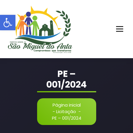
Pular
para
Barra de Ferramentas Aberta
o
conteúdo
PORTAL OFICIAL | ADM: 2021 - 2028
PE –
001/2024
Página inicial
-
Licitação
-
PE – 001/2024