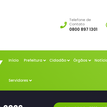
Telefone de
Contato
0800 897 1301
Início
Prefeitura
Cidadão
Órgãos
Notíci
Servidores