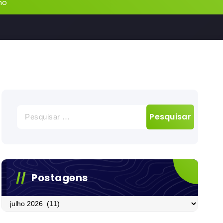
lho
Pesquisar
por:
Postagens
Postagens