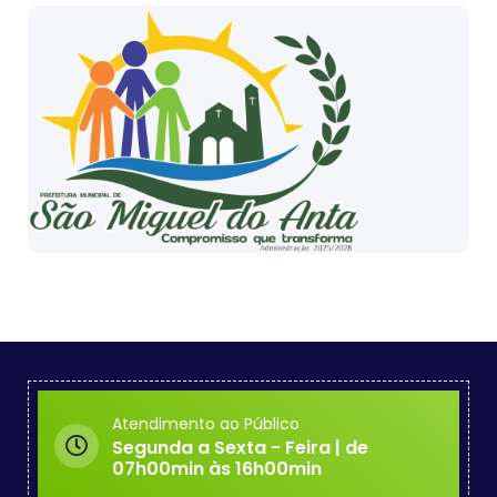
Atendimento ao Público
Segunda a Sexta - Feira | de
07h00min às 16h00min