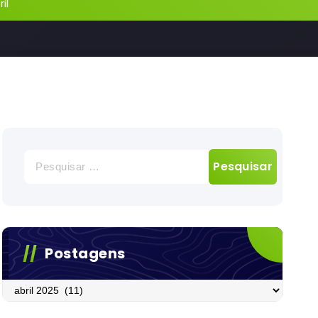
il
Pesquisar
por:
Postagens
Postagens