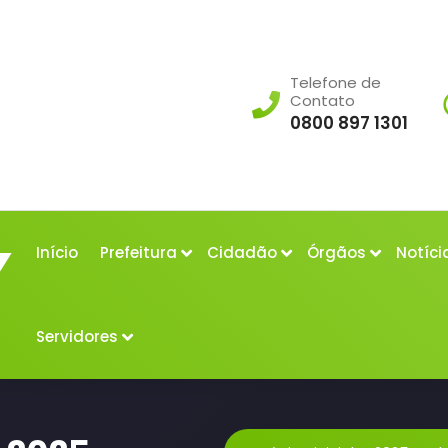
Telefone de
Contato
0800 897 1301
Início
Prefeitura
Cidadão
Órgãos
Notíci
Servidores