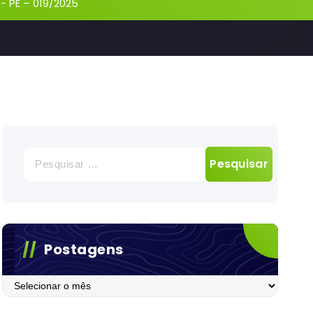
-
PE – 019/2025
Pesquisar
por:
Postagens
Postagens