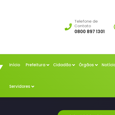
Telefone de
Contato
0800 897 1301
Início
Prefeitura
Cidadão
Órgãos
Notíci
Servidores