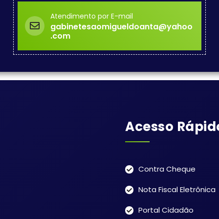
Atendimento por E-mail
gabinetesaomigueldoanta@yahoo
.com
Acesso Rápid
Contra Cheque
Nota Fiscal Eletrônica
Portal Cidadão