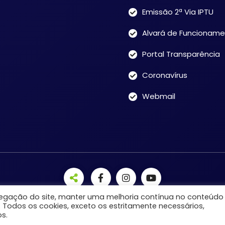
Emissão 2ª Via IPTU
Alvará de Funcionam
Portal Transparência
Coronavírus
Webmail
avegação do site, manter uma melhoria contínua no conteúdo
. Todos os cookies, exceto os estritamente necessários,
s.