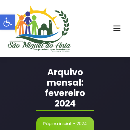
Pular
para
Barra de Ferramentas Aberta
o
conteúdo
PORTAL OFICIAL | ADM: 2021 - 2028
Arquivo
mensal:
fevereiro
2024
Página inicial
-
2024
-