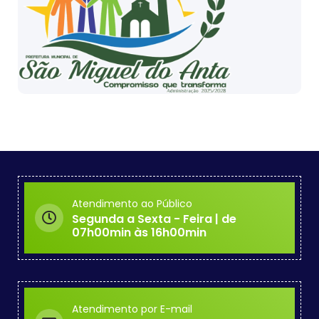
Atendimento ao Público
Segunda a Sexta - Feira | de
07h00min às 16h00min
Atendimento por E-mail