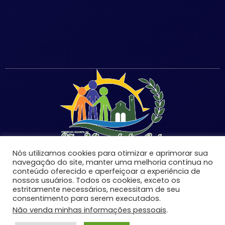
Nós utilizamos cookies para otimizar e aprimorar sua
navegação do site, manter uma melhoria contínua no
conteúdo oferecido e aperfeiçoar a experiência de
nossos usuários. Todos os cookies, exceto os
estritamente necessários, necessitam de seu
©Copyright 2026 | Prefeitura Municipal de São Miguel
consentimento para serem executados.
do Anta-MG | Todos os direitos reservados.
Não venda minhas informações pessoais
.
Desenvolvido por: