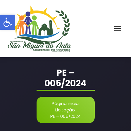
Pular
para
Barra de Ferramentas Aberta
o
conteúdo
PORTAL OFICIAL | ADM: 2021 - 2028
PE –
005/2024
Página inicial
-
Licitação
-
PE – 005/2024