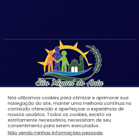
Nós utilizamos cookies para otimizar e aprimorar sua
navegação do site, manter uma melhoria contínua no
conteúdo oferecido e aperfeiçoar a experiência de
©Copyright 2026 | Prefeitura Municipal de São Miguel
nossos usuários. Todos os cookies, exceto os
estritamente necessários, necessitam de seu
do Anta-MG | Todos os direitos reservados.
consentimento para serem executados.
Desenvolvido por:
Não venda minhas informações pessoais
.