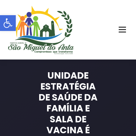
Pular
para
Barra de Ferramentas Aberta
o
conteúdo
PORTAL OFICIAL | ADM: 2021 - 2028
UNIDADE
ESTRATÉGIA
DE SAÚDE DA
FAMÍLIA E
SALA DE
VACINA É