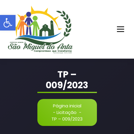
Pular
para
Barra de Ferramentas Aberta
o
conteúdo
PORTAL OFICIAL | ADM: 2021 - 2028
TP –
009/2023
Página inicial
-
Licitação
-
TP – 009/2023