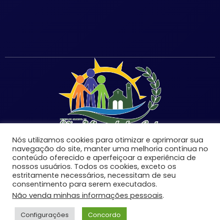
Nós utilizamos cookies para otimizar e aprimorar sua
navegação do site, manter uma melhoria contínua no
conteúdo oferecido e aperfeiçoar a experiência de
nossos usuários. Todos os cookies, exceto os
estritamente necessários, necessitam de seu
©Copyright 2026 | Prefeitura Municipal de São Miguel
consentimento para serem executados.
do Anta-MG | Todos os direitos reservados.
Não venda minhas informações pessoais
.
Desenvolvido por:
Configurações
Concordo