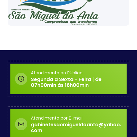
Atendimento ao Público
Segunda a Sexta - Feira | de
07h00min às 16h00min
Atendimento por E-mail
gabinetesaomigueldoanta@yahoo.
com