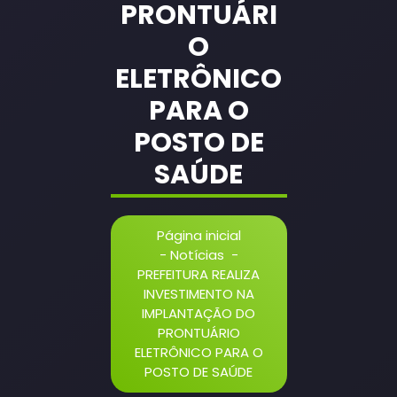
PRONTUÁRI
O
ELETRÔNICO
PARA O
POSTO DE
SAÚDE
Página inicial
-
Notícias
-
PREFEITURA REALIZA
INVESTIMENTO NA
IMPLANTAÇÃO DO
PRONTUÁRIO
ELETRÔNICO PARA O
POSTO DE SAÚDE