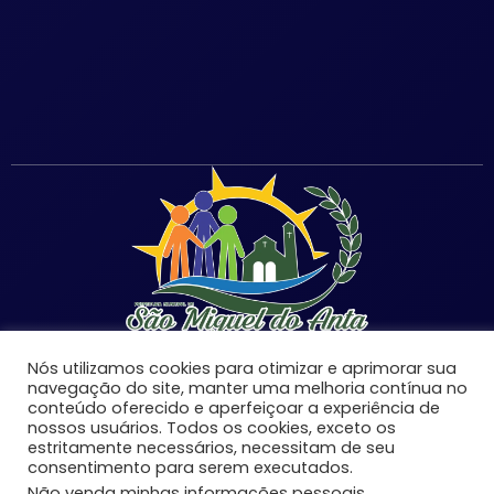
Nós utilizamos cookies para otimizar e aprimorar sua
navegação do site, manter uma melhoria contínua no
conteúdo oferecido e aperfeiçoar a experiência de
nossos usuários. Todos os cookies, exceto os
©Copyright 2026 | Prefeitura Municipal de São Miguel
estritamente necessários, necessitam de seu
do Anta-MG | Todos os direitos reservados.
consentimento para serem executados.
Desenvolvido por:
Não venda minhas informações pessoais
.