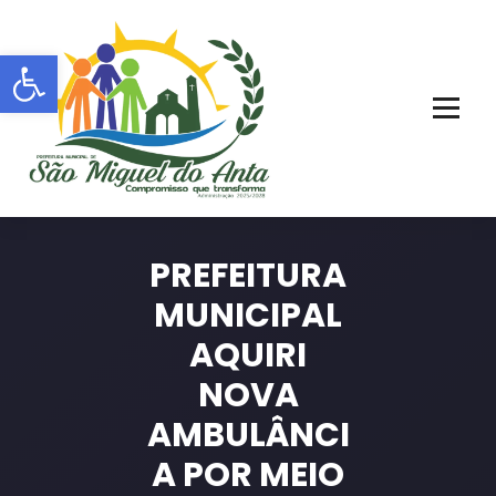
Pular
para
Barra de Ferramentas Aberta
o
conteúdo
PORTAL OFICIAL | ADM: 2021 - 2028
PREFEITURA
MUNICIPAL
AQUIRI
NOVA
AMBULÂNCI
A POR MEIO