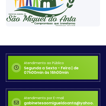
Atendimento ao Público
Segunda a Sexta - Feira | de
07h00min às 16h00min
Atendimento por E-mail
gabinetesaomigueldoanta@yahoo.