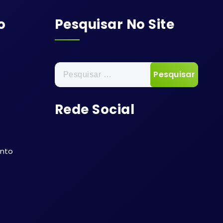
o
Pesquisar No Site
Pesquisar
por:
Rede Social
ento