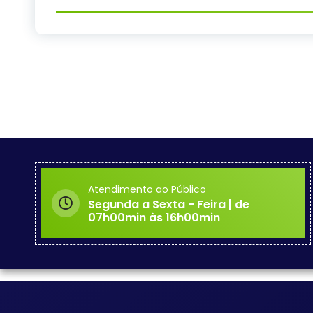
Atendimento ao Público
Segunda a Sexta - Feira | de
07h00min às 16h00min