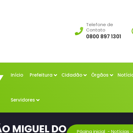
Telefone de
Contato
0800 897 1301
Início
Prefeitura
Cidadão
Órgãos
Notíci
Servidores
ÃO MIGUEL DO
Página inicial
-
Notícias