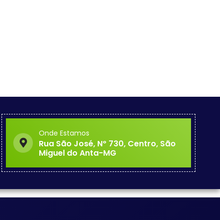
Onde Estamos
Rua São José, Nº 730, Centro, São
Miguel do Anta-MG