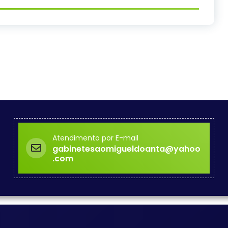
Atendimento por E-mail
gabinetesaomigueldoanta@yahoo
.com