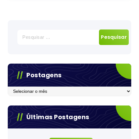
Pesquisar
por:
Postagens
Postagens
Últimas Postagens