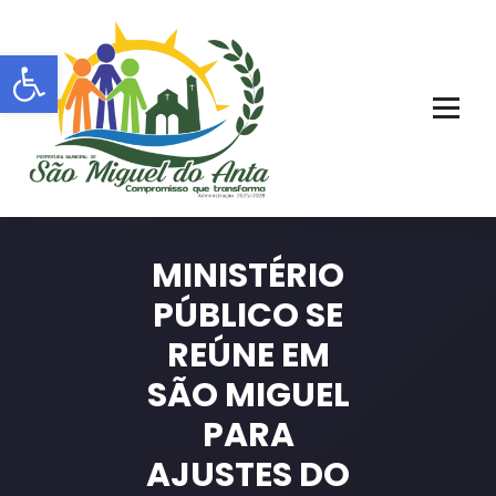
Pular
para
Barra de Ferramentas Aberta
o
conteúdo
PORTAL OFICIAL | ADM: 2021 - 2028
MINISTÉRIO
PÚBLICO SE
REÚNE EM
SÃO MIGUEL
PARA
AJUSTES DO