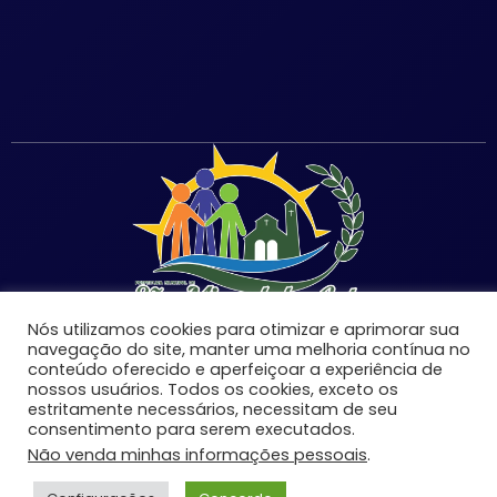
Nós utilizamos cookies para otimizar e aprimorar sua
navegação do site, manter uma melhoria contínua no
conteúdo oferecido e aperfeiçoar a experiência de
nossos usuários. Todos os cookies, exceto os
estritamente necessários, necessitam de seu
©Copyright 2026 | Prefeitura Municipal de São Miguel
consentimento para serem executados.
do Anta-MG | Todos os direitos reservados.
Não venda minhas informações pessoais
.
Desenvolvido por: