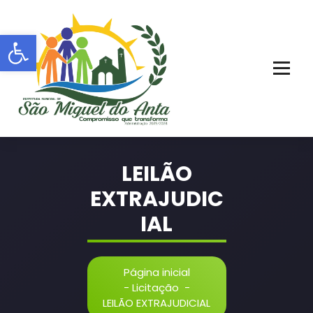
Pular
para
Barra de Ferramentas Aberta
o
conteúdo
PORTAL OFICIAL | ADM: 2021 - 2028
LEILÃO
EXTRAJUDIC
IAL
Página inicial
-
Licitação
-
LEILÃO EXTRAJUDICIAL