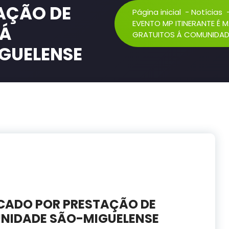
AÇÃO DE
Página inicial
-
Notícias
EVENTO MP ITINERANTE É
 Á
GRATUITOS Á COMUNIDAD
GUELENSE
RCADO POR PRESTAÇÃO DE
UNIDADE SÃO-MIGUELENSE