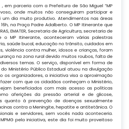
s
, em parceria com a Prefeitura de São Miguel “MP
uvoso, onde muitos não conseguiram participar e
i um dia muito produtivo. Atendimentos nas áreas
 16h, na Praça Padre Adalberto. O
MP Itinerante que
AS, EMATER, Secretaria de Agricultura, secretaria de
 o MP Itinerante, aconteceram várias palestras
ia, saúde bucal, educação no trânsito, cuidados em
 violência contra mulher, idosos e crianças, foram
rança na zona rural devido muitos roubos, falta de
diversos temas. O serviço, disponível em forma de
o Ministério Público Estadual atuou na divulgação
 os organizadores, a iniciativa visa a aproximação
azer com que os cidadãos conheçam o Ministério,
sejam beneficiados com mais acesso as políticas
como aferições da pressão arterial e de glicose,
ões quanto à prevenção de doenças sexualmente
cinas contra a Meningite, hepatite e antitetânica. O
sionais e servidores, sem vocês nada aconteceria.
MG pela iniciativa, este dia foi muito proveitoso