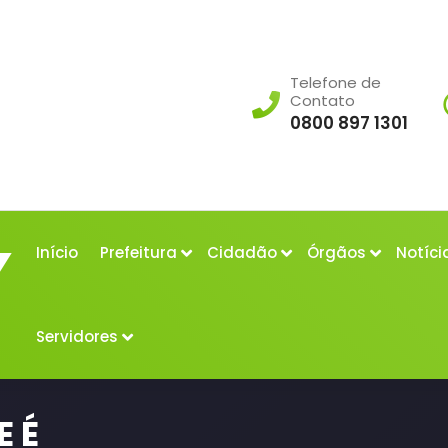
Telefone de
Contato
0800 897 1301
Início
Prefeitura
Cidadão
Órgãos
Notíci
Servidores
E É