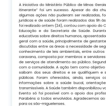
A iniciativa do
Ministério Público de Minas Gerai
itinerante” foi um sucesso. Apesar do dia ch
algumas ações não puderam ser realizadas, fo
jurídicas e de saúde foram realizados das 9h às
foi realizado ontem (24), contou com apoio do CR
Educação e da Secretaria de Saúde. Durante
educativas sobre direitos humanos, aposentador
geral com a saúde, principalmente de gestantes,
discutidas entre as áreas a necessidade de segu
conhecimento de leis ambientais, entre outros 
caravana, composta por membros e servidores d
de serviços de atendimento ao público. Segundo
com a comunidade. A ação tem como objetivo f
saibam dos seus direitos e se qualifiquem e 
públicas. Foram oferecidos, ainda, serviços 
informações sobre a saúde bucal, orientaç
transmissíveis. A Saúde também disponibilizou va
Evento só foi possível com o apoio dos profis
Parabéns a todos envolvidos. Agradecemos ao MP
para os são-miguelenses.