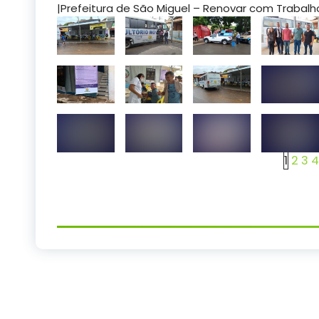
|Prefeitura de São Miguel – Renovar com Trabal
1
2
3
4