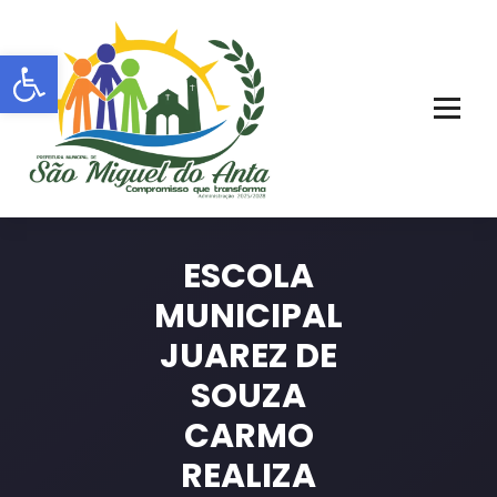
Pular
para
Barra de Ferramentas Aberta
o
conteúdo
PORTAL OFICIAL | ADM: 2021 - 2028
ESCOLA
MUNICIPAL
JUAREZ DE
SOUZA
CARMO
REALIZA