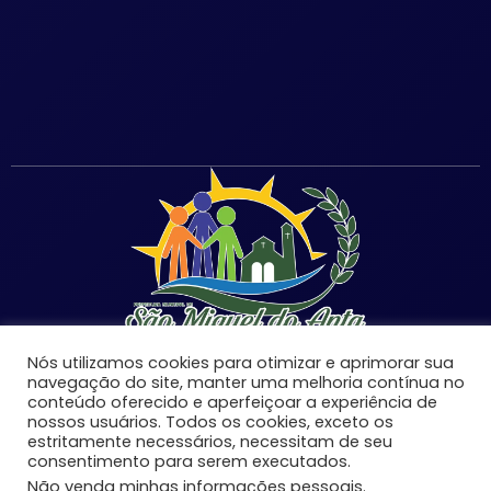
Nós utilizamos cookies para otimizar e aprimorar sua
navegação do site, manter uma melhoria contínua no
conteúdo oferecido e aperfeiçoar a experiência de
nossos usuários. Todos os cookies, exceto os
©Copyright 2026 | Prefeitura Municipal de São Miguel
estritamente necessários, necessitam de seu
do Anta-MG | Todos os direitos reservados.
consentimento para serem executados.
Desenvolvido por:
Não venda minhas informações pessoais
.