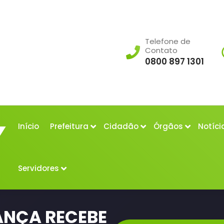
Telefone de
Contato
0800 897 1301
Início
Prefeitura
Cidadão
Órgãos
Notíci
Servidores
ANÇA RECEBE