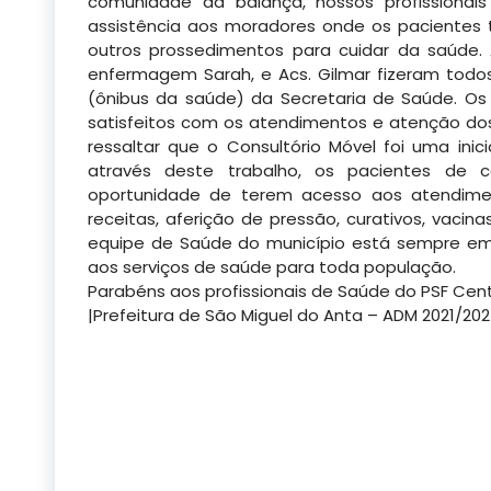
comunidade da balança, nossos profissiona
assistência aos moradores onde os pacientes t
outros prossedimentos para cuidar da saúde. A
enfermagem Sarah, e Acs. Gilmar fizeram todo
(ônibus da saúde) da Secretaria de Saúde. O
satisfeitos com os atendimentos e atenção dos 
ressaltar que o Consultório Móvel foi uma inic
através deste trabalho, os pacientes de 
oportunidade de terem acesso aos atendime
receitas, aferição de pressão, curativos, vacin
equipe de Saúde do município está sempre emp
aos serviços de saúde para toda população.
Parabéns aos profissionais de Saúde do PSF Cen
|Prefeitura de São Miguel do Anta – ADM 2021/