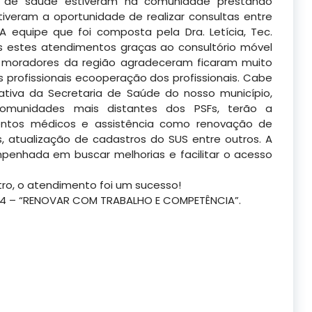
is de saúde estiveram na comunidade prestando
iveram a oportunidade de realizar consultas entre
 equipe que foi composta pela Dra. Letícia, Tec.
s estes atendimentos
graças ao consultório móvel
s moradores da região agradeceram ficaram muito
profissionais ecooperação dos profissionais. Cabe
iativa da Secretaria de Saúde do nosso município,
comunidades mais distantes dos PSFs, terão a
ntos médicos e assistência como renovação de
as, atualização de cadastros do SUS entre outros. A
enhada em buscar melhorias e facilitar o acesso
tro, o atendimento foi um sucesso!
2024 – “RENOVAR COM TRABALHO E COMPETÊNCIA”.