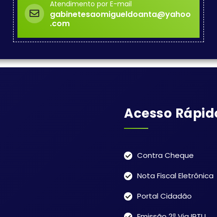
Atendimento por E-mail
gabinetesaomigueldoanta@yahoo
.com
Acesso Rápid
Contra Cheque
Nota Fiscal Eletrônica
Portal Cidadão
Emissão 2ª Via IPTU