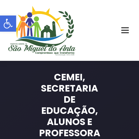
Pular
para
Barra de Ferramentas Aberta
o
conteúdo
PORTAL OFICIAL | ADM: 2021 - 2028
CEMEI,
SECRETARIA
DE
EDUCAÇÃO,
ALUNOS E
PROFESSORA