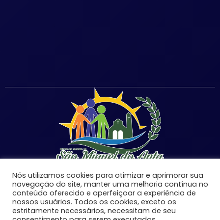
Nós utilizamos cookies para otimizar e aprimorar sua
navegação do site, manter uma melhoria contínua no
conteúdo oferecido e aperfeiçoar a experiência de
nossos usuários. Todos os cookies, exceto os
©Copyright 2026 | Prefeitura Municipal de São Miguel
estritamente necessários, necessitam de seu
do Anta-MG | Todos os direitos reservados.
consentimento para serem executados.