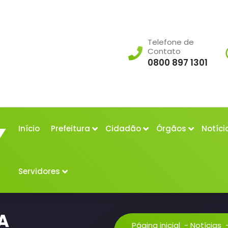
Telefone de
Contato
0800 897 1301
Início
Prefeitura
Cidadão
Órgãos
Notíci
Servidores
A
Página inicial
-
Notícias