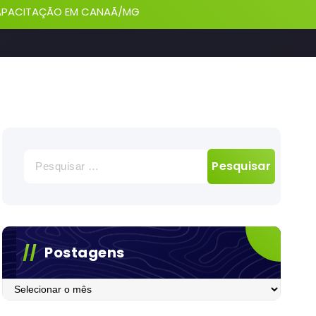
 CAPACITAÇÃO EM CANAÃ/MG
Pesquisar
por:
Postagens
Postagens