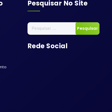
o
Pesquisar No Site
Pesquisar
por:
Rede Social
ento