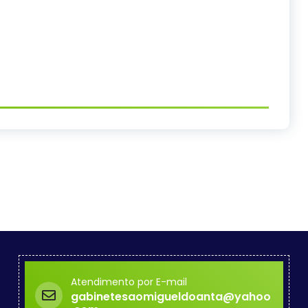
Atendimento por E-mail
gabinetesaomigueldoanta@yahoo