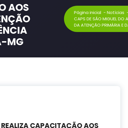
O AOS
Página inicial
-
Notícias
TENÇÃO
CAPS DE SÃO MIGUEL DO 
DA ATENÇÃO PRIMÁRIA E 
TÊNCIA
A-MG
A REALIZA CAPACITAÇÃO AOS