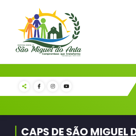
Pular
para
o
conteúdo
PORTAL OFICIAL | ADM: 2021 - 2028
CAPS DE SÃO MIGUEL 