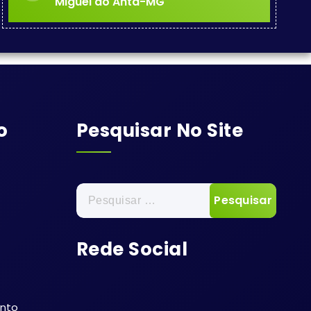
Miguel do Anta-MG
o
Pesquisar No Site
Pesquisar
por:
Rede Social
ento