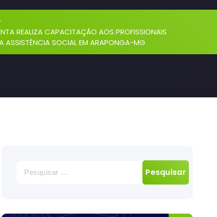
-
ANTA REALIZA CAPACITAÇÃO AOS PROFISSIONAIS
DA ASSISTÊNCIA SOCIAL EM ARAPONGA-MG
Pesquisar
por: