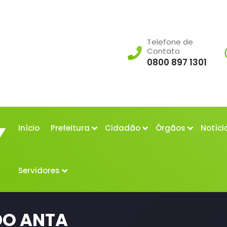
Telefone de
Contato
0800 897 1301
Início
Prefeitura
Cidadão
Órgãos
Notíci
Servidores
DO ANTA