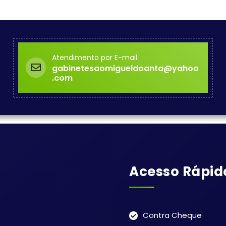
Atendimento por E-mail
gabinetesaomigueldoanta@yahoo
.com
Acesso Rápid
Contra Cheque