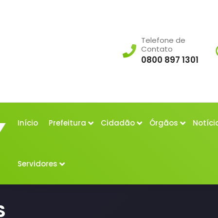
Telefone de
Contato
0800 897 1301
Início
Prefeitura
Cidadão
Órgãos
Notíci
Servidores
S