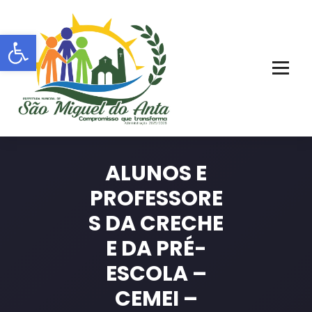
Pular
para
Barra de Ferramentas Aberta
o
conteúdo
PORTAL OFICIAL | ADM: 2021 - 2028
ALUNOS E
PROFESSORE
S DA CRECHE
E DA PRÉ-
ESCOLA –
CEMEI –