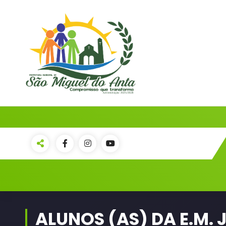
Pular
para
o
conteúdo
PORTAL OFICIAL | ADM: 2021 - 2028
ALUNOS (AS) DA E.M. 