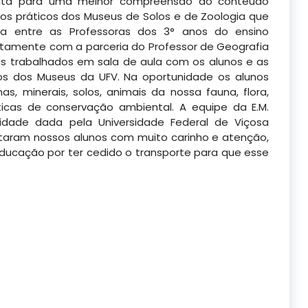
sita para uma melhor compreensão do conteúdo
s práticos dos Museus de Solos e de Zoologia que
da entre as Professoras dos 3° anos do ensino
untamente com a parceria do Professor de
Geografia
os trabalhados em sala de aula com os alunos e as
rios dos Museus da UFV. Na oportunidade os alunos
, minerais, solos, animais da nossa fauna, flora,
cas de conservação ambiental. A equipe da E.M.
dade dada pela Universidade Federal de Viçosa
taram nossos alunos com muito carinho e atenção,
ducação por ter cedido o transporte para que esse