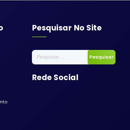
o
Pesquisar No Site
Pesquisar
por:
Rede Social
ento