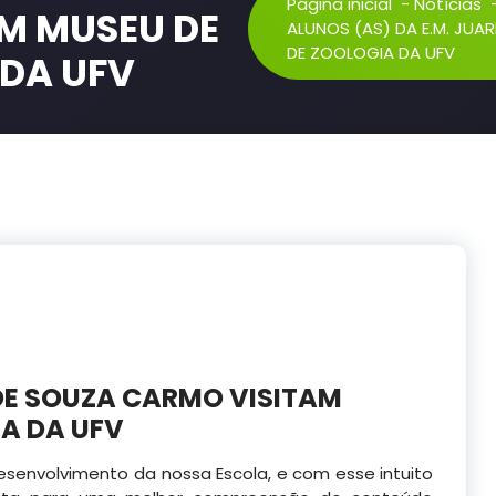
Página inicial
-
Notícias
M MUSEU DE
ALUNOS (AS) DA E.M. JUA
DE ZOOLOGIA DA UFV
 DA UFV
 DE SOUZA CARMO VISITAM
IA DA UFV
esenvolvimento da nossa Escola, e com esse intuito