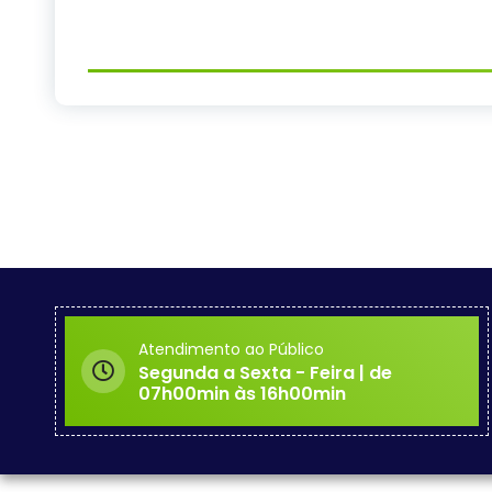
Atendimento ao Público
Segunda a Sexta - Feira | de
07h00min às 16h00min