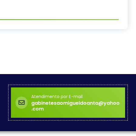
Atendimento por E-mail
gabinetesaomigueldoanta@yahoo
.com