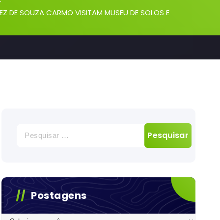
-
REZ DE SOUZA CARMO VISITAM MUSEU DE SOLOS E
Pesquisar
por:
Postagens
Postagens