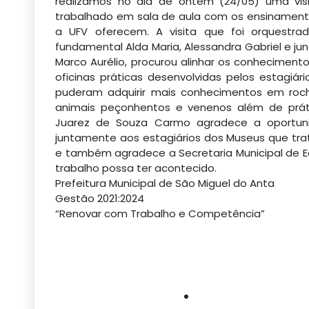
realizamos no dia de ontem (24/05) uma vi
trabalhado em sala de aula com os ensinamento
a UFV oferecem. A visita que foi orquestra
fundamental Alda Maria, Alessandra Gabriel e j
Marco Aurélio, procurou alinhar os conheciment
oficinas práticas desenvolvidas pelos estagiá
puderam adquirir mais conhecimentos em rochas
animais peçonhentos e venenos além de práti
Juarez de Souza Carmo agradece a oportuni
juntamente aos estagiários dos Museus que tra
e também agradece a Secretaria Municipal de E
trabalho possa ter acontecido.
Prefeitura Municipal de São Miguel do Anta
Gestão 2021:2024
“Renovar com Trabalho e Competência”