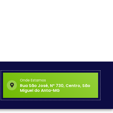
Onde Estamos
Rua São José, Nº 730, Centro, São
Miguel do Anta-MG