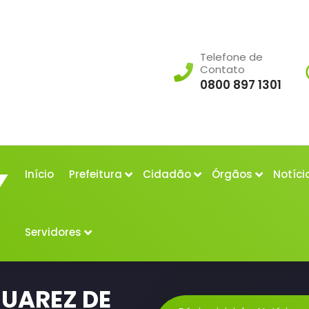
Telefone de
Contato
0800 897 1301
Início
Prefeitura
Cidadão
Órgãos
Notíci
Servidores
JUAREZ DE