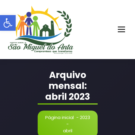
Pular
para
Barra de Ferramentas Aberta
o
conteúdo
PORTAL OFICIAL | ADM: 2021 - 2028
Arquivo
mensal:
abril 2023
Página inicial
-
2023
-
abril