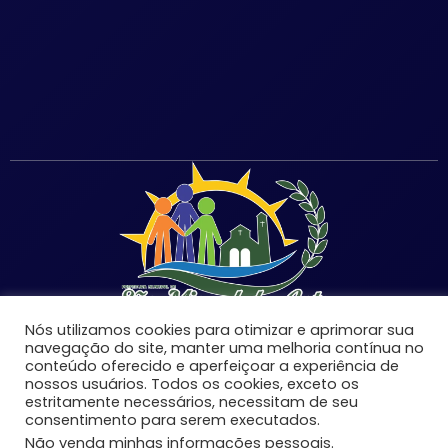
Nós utilizamos cookies para otimizar e aprimorar sua
navegação do site, manter uma melhoria contínua no
conteúdo oferecido e aperfeiçoar a experiência de
nossos usuários. Todos os cookies, exceto os
©Copyright 2026 | Prefeitura Municipal de São Miguel
estritamente necessários, necessitam de seu
consentimento para serem executados.
do Anta-MG | Todos os direitos reservados.
Não venda minhas informações pessoais
.