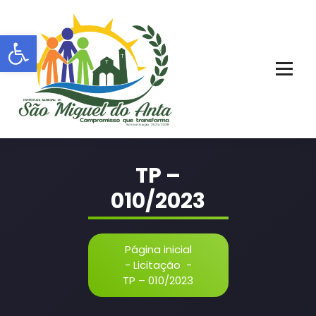
Pular
para
Barra de Ferramentas Aberta
o
conteúdo
PORTAL OFICIAL | ADM: 2021 - 2028
TP –
010/2023
Página inicial
-
Licitação
-
TP – 010/2023