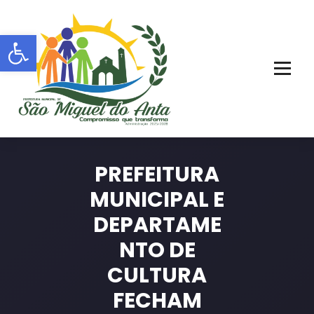
Pular
para
Barra de Ferramentas Aberta
o
conteúdo
PORTAL OFICIAL | ADM: 2021 - 2028
PREFEITURA
MUNICIPAL E
DEPARTAME
NTO DE
CULTURA
FECHAM