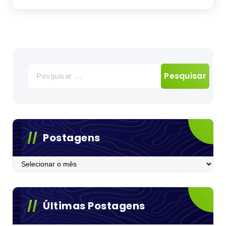
Pesquisar
por:
Postagens
Postagens
Últimas Postagens