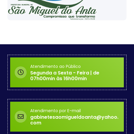
Atendimento ao Público
Segunda a Sexta - Feira | de
07h00min às 16h00min
Atendimento por E-mail
gabinetesaomigueldoanta@yahoo.
com