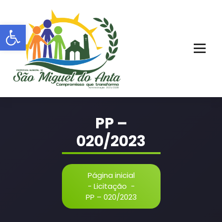
Pular
para
Barra de Ferramentas Aberta
o
conteúdo
PORTAL OFICIAL | ADM: 2021 - 2028
PP –
020/2023
Página inicial
-
Licitação
-
PP – 020/2023