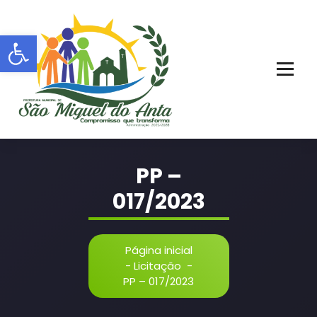
Pular
para
Barra de Ferramentas Aberta
o
conteúdo
PORTAL OFICIAL | ADM: 2021 - 2028
PP –
017/2023
Página inicial
-
Licitação
-
PP – 017/2023