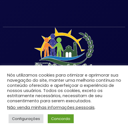
Nós utilizamos cookies para otimizar e aprimorar sua
navegação do site, manter uma melhoria contínua no
conteúdo oferecido e aperfeiçoar a experiência de
nossos usuários. Todos os cookies, exceto os
estritamente necessários, necessitam de seu
©Copyright 2026 | Prefeitura Municipal de São Miguel
consentimento para serem executados.
do Anta-MG | Todos os direitos reservados.
Não venda minhas informações pessoais
.
Desenvolvido por:
Configurações
Concordo