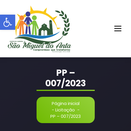
Pular
para
Barra de Ferramentas Aberta
o
conteúdo
PORTAL OFICIAL | ADM: 2021 - 2028
PP –
007/2023
Página inicial
-
Licitação
-
PP – 007/2023