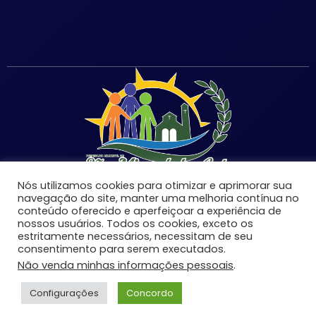
Nós utilizamos cookies para otimizar e aprimorar sua
navegação do site, manter uma melhoria contínua no
conteúdo oferecido e aperfeiçoar a experiência de
nossos usuários. Todos os cookies, exceto os
estritamente necessários, necessitam de seu
©Copyright 2026 | Prefeitura Municipal de São Miguel
consentimento para serem executados.
do Anta-MG | Todos os direitos reservados.
Não venda minhas informações pessoais
.
Desenvolvido por:
Configurações
Concordo