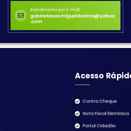
Atendimento por E-mail
gabinetesaomigueldoanta@yahoo
.com
Acesso Rápid
Contra Cheque
Nota Fiscal Eletrônica
Portal Cidadão