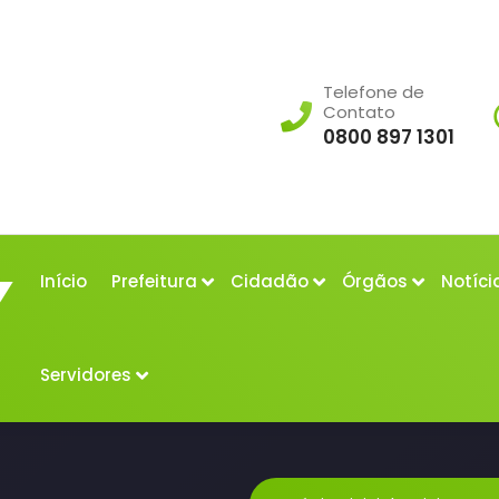
Telefone de
Contato
0800 897 1301
Início
Prefeitura
Cidadão
Órgãos
Notíci
Servidores