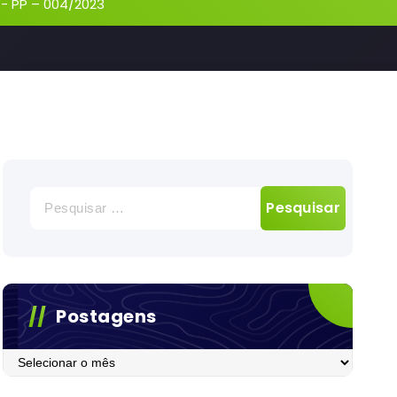
-
PP – 004/2023
Pesquisar
por:
Postagens
Postagens