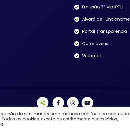
Emissão 2ª Via IPTU
Alvará de Funcionam
Portal Transparência
Coronavírus
Webmail
avegação do site, manter uma melhoria contínua no conteúdo
. Todos os cookies, exceto os estritamente necessários,
s.