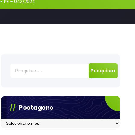
-
PE – 042/2024
Pesquisar
por:
Postagens
Postagens