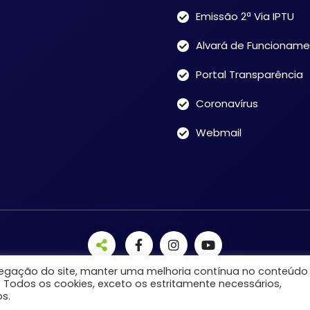
Emissão 2ª Via IPTU
Alvará de Funcionam
Portal Transparência
Coronavírus
Webmail
avegação do site, manter uma melhoria contínua no conteúdo
. Todos os cookies, exceto os estritamente necessários,
s.