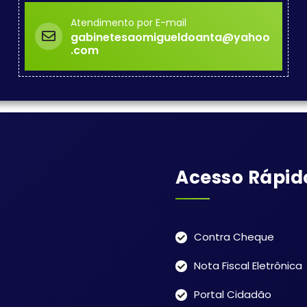
Atendimento por E-mail
gabinetesaomigueldoanta@yahoo
.com
Acesso Rápid
Contra Cheque
Nota Fiscal Eletrônica
Portal Cidadão