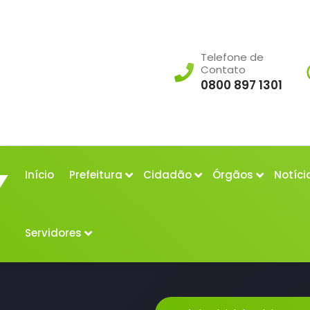
Telefone de
Contato
0800 897 1301
Início
Prefeitura
Cidadão
Órgãos
Notíci
Servidores